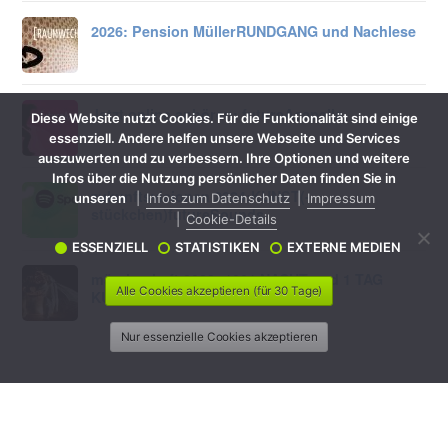
2026: Pension Müller
RUNDGANG und Nachlese
Jetzt online anhören:
futureAcapella
Diese Website nutzt Cookies. Für die Funktionalität sind einige
essenziell. Andere helfen unsere Webseite und Services
auszuwerten und zu verbessern. Ihre Optionen und weitere
Infos über die Nutzung persönlicher Daten finden Sie in
zukunftsvisionen 2024:
KUNST
(-
unseren
Infos zum Datenschutz
Impressum
stückchen)
future
Sounds
Cookie-Details
ESSENZIELL
STATISTIKEN
EXTERNE MEDIEN
märchenhaft 2022: 1001 NACHT und 1 TAG
Alle Cookies akzeptieren (für 30 Tage)
KUNST-stückchen in Bildern
Nur essenzielle Cookies akzeptieren