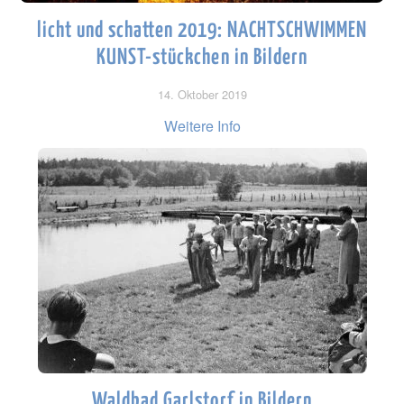
licht und schatten 2019: NACHTSCHWIMMEN
KUNST-stückchen in Bildern
14. Oktober 2019
Weitere Info
Waldbad Garlstorf in Bildern