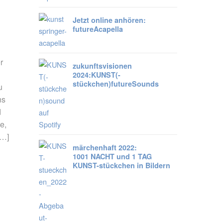
Jetzt online anhören:
futureAcapella
r
zukunftsvisionen
2024:
KUNST
(-
stückchen)
future
Sounds
u
ns
d
e,
[…]
märchenhaft 2022:
1001 NACHT und 1 TAG
KUNST-stückchen in Bildern