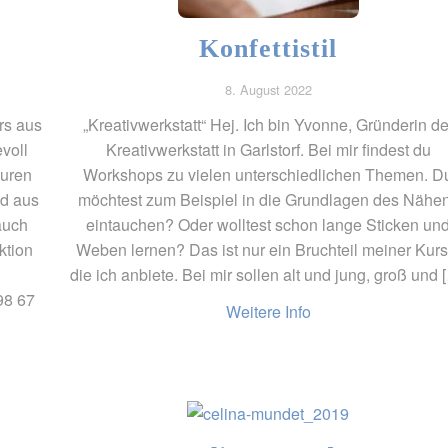
Konfettistil
8. August 2022
rs aus
„Kreativwerkstatt“ Hej. Ich bin Yvonne, Gründerin de
voll
Kreativwerkstatt in Garlstorf. Bei mir findest du
guren
Workshops zu vielen unterschiedlichen Themen. D
nd aus
möchtest zum Beispiel in die Grundlagen des Nähe
auch
eintauchen? Oder wolltest schon lange Sticken un
ktion
Weben lernen? Das ist nur ein Bruchteil meiner Kurs
die ich anbiete. Bei mir sollen alt und jung, groß und 
98 67
Weitere Info