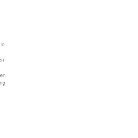
Die
en
den
ung