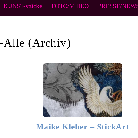
KUNST-
stücke
FOTO/VIDEO
PRESSE/NEW
-Alle
Maike Kleber – StickArt