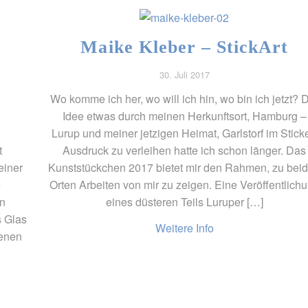
Maike Kleber – StickArt
30. Juli 2017
Wo komme ich her, wo will ich hin, wo bin ich jetzt? 
Idee etwas durch meinen Herkunftsort, Hamburg –
Lurup und meiner jetzigen Heimat, Garlstorf im Stick
t
Ausdruck zu verleihen hatte ich schon länger. Das
einer
Kunststückchen 2017 bietet mir den Rahmen, zu bei
e
Orten Arbeiten von mir zu zeigen. Eine Veröffentlich
in
eines düsteren Teils Luruper […]
s Glas
Weitere Info
genen