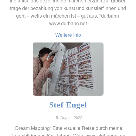
the artist“ das gezeichnete märchen erzählt zur großen
frage der bezahlung von kunst und künstler*innen und
geht – weils ein märchen ist – gut aus. *durbahn
www.durbahn.net
Weitere Info
Stef Engel
15. August 2022
„Dream Mapping“ Eine visuelle Reise durch meine
Traumbilder aus fünf Jahren. Web: www.stef-engel.de