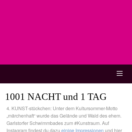
Men
1001 NACHT und 1 TAG
4. KUNST-stückchen: Unter dem Kultursommer-Motto
„märchenhaft“ wurde das Gelände und Wald des ehem.
Garlstorfer Schwimmbades zum #Kunstraum. Auf
Instagram findest du dazu
einige Impressionen
und hier