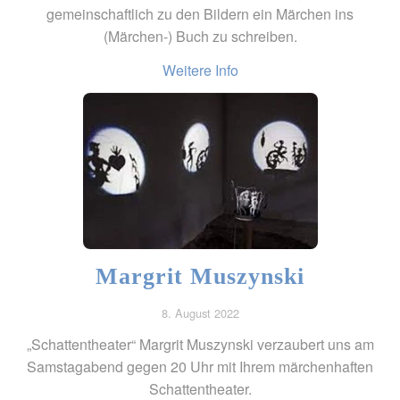
gemeinschaftlich zu den Bildern ein Märchen ins
(Märchen-) Buch zu schreiben.
Weitere Info
Margrit Muszynski
8. August 2022
„Schattentheater“ Margrit Muszynski verzaubert uns am
Samstagabend gegen 20 Uhr mit Ihrem märchenhaften
Schattentheater.