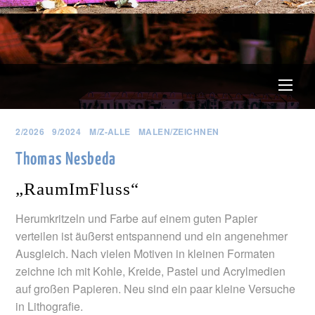
Men
2/2026
9/2024
M/Z-ALLE
MALEN/ZEICHNEN
Thomas Nesbeda
„RaumImFluss“
Herumkritzeln und Farbe auf einem guten Papier
verteilen ist äußerst entspannend und ein angenehmer
Ausgleich. Nach vielen Motiven in kleinen Formaten
zeichne ich mit Kohle, Kreide, Pastel und Acrylmedien
auf großen Papieren. Neu sind ein paar kleine Versuche
in Lithografie.