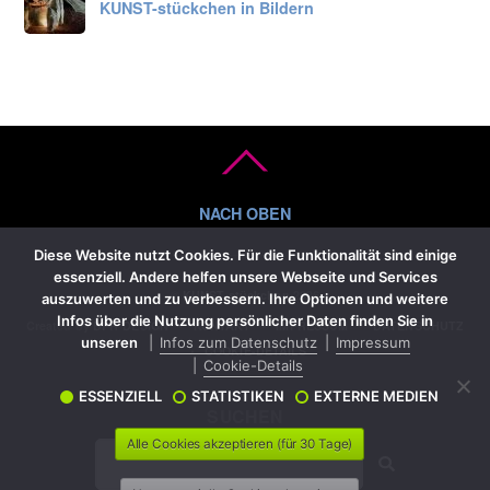
KUNST-stückchen in Bildern
Diese Website nutzt Cookies. Für die Funktionalität sind einige
essenziell. Andere helfen unsere Webseite und Services
©
KUNST-stückchen
2026
auszuwerten und zu verbessern. Ihre Optionen und weitere
Infos über die Nutzung persönlicher Daten finden Sie in
Created by
BPR*DESIGN
•
KONTAKT
•
IMPRESSUM
•
DATENSCHUTZ
unseren
Infos zum Datenschutz
Impressum
•
COOKIE-DETAILS
Cookie-Details
ESSENZIELL
STATISTIKEN
EXTERNE MEDIEN
SUCHEN
Alle Cookies akzeptieren (für 30 Tage)