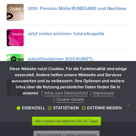
2026: Pension Müller
RUNDGANG und Nachlese
Jetzt online anhören:
futureAcapella
zukunftsvisionen 2024:
KUNST
(-
stückchen)
future
Sounds
Diese Website nutzt Cookies. Für die Funktionalität sind einige
essenziell. Andere helfen unsere Webseite und Services
auszuwerten und zu verbessern. Ihre Optionen und weitere
märchenhaft 2022: 1001 NACHT und 1 TAG
Infos über die Nutzung persönlicher Daten finden Sie in
KUNST-stückchen in Bildern
unseren
Infos zum Datenschutz
Impressum
Cookie-Details
ESSENZIELL
STATISTIKEN
EXTERNE MEDIEN
Alle Cookies akzeptieren (für 30 Tage)
Nur essenzielle Cookies akzeptieren