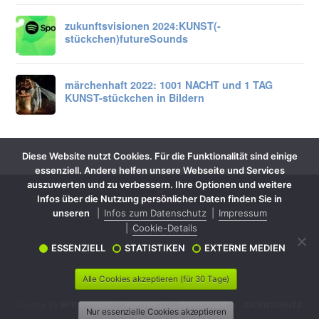
zukunftsvisionen 2024:
KUNST
(-
stückchen)
future
Sounds
märchenhaft 2022: 1001 NACHT und 1 TAG
KUNST-stückchen in Bildern
Diese Website nutzt Cookies. Für die Funktionalität sind einige
essenziell. Andere helfen unsere Webseite und Services
auszuwerten und zu verbessern. Ihre Optionen und weitere
Infos über die Nutzung persönlicher Daten finden Sie in
unseren
Infos zum Datenschutz
Impressum
Cookie-Details
ESSENZIELL
STATISTIKEN
EXTERNE MEDIEN
Alle Cookies akzeptieren (für 30 Tage)
©
KUNST-stückchen
2026
Created by
BPR*DESIGN
•
KONTAKT
•
IMPRESSUM
•
DATENSCHUTZ
Nur essenzielle Cookies akzeptieren