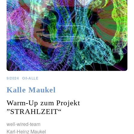
9/2024
O/I-ALLE
Kalle Maukel
Warm-Up zum Projekt
”STRAHLZEIT“
well-wired-team
Karl-Heinz Maukel