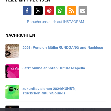
Besuche uns auch auf INSTAGRAM
NACHRICHTEN
2026: Pension Müller
RUNDGANG und Nachlese
Jetzt online anhören:
futureAcapella
zukunftsvisionen 2024:
KUNST
(-
stückchen)
future
Sounds
märchenhaft 2022: 1001 NACHT und 1 TAG