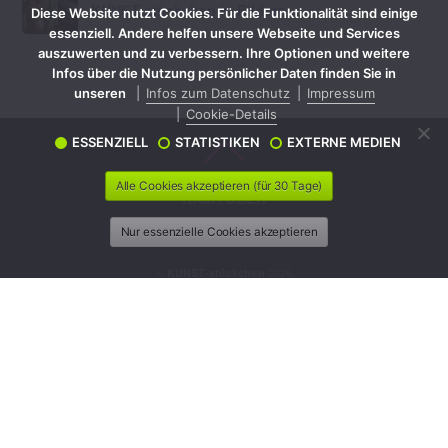
KUNST-stückchen in Bildern
Diese Website nutzt Cookies. Für die Funktionalität sind einige
essenziell. Andere helfen unsere Webseite und Services
auszuwerten und zu verbessern. Ihre Optionen und weitere
Infos über die Nutzung persönlicher Daten finden Sie in
unseren
Infos zum Datenschutz
Impressum
Cookie-Details
ESSENZIELL
STATISTIKEN
EXTERNE MEDIEN
Alle Cookies akzeptieren (für 30 Tage)
Nur essenzielle Cookies akzeptieren
©
KUNST-stückchen
2026
Created by
BPR*DESIGN
•
KONTAKT
•
IMPRESSUM
•
DATENSCHUTZ
•
COOKIE-DETAILS
SUCHEN