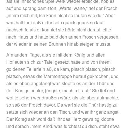
als sie ihr schönes Spielwerk wieder erblickte, hob es
auf und sprang damit fort. „Warte, warte,“ rief der Frosch,
„nimm mich mit, ich kann nicht so laufen wie du.“ Aber
was half ihm daß er ihr sein quack quack so laut
nachschrie als er konnte! sie hörte nicht darauf, eilte
nach Haus und hatte bald den armen Frosch vergessen,
der wieder in seinen Brunnen hinab steigen musste.
Am andern Tage, als sie mit dem König und allen
Hofleuten sich zur Tafel gesetzt hatte und von ihrem
goldenen Tellerlein aß, da kam, plitsch platsch, plitsch
platsch, etwas die Marmortreppe herauf gekrochen, und
als es oben angelangt war, klopfte es an der Thür und
rief „Königstochter, jüngste, mach mir auf.“ Sie lief und
wollte sehen wer draußen wäre, als sie aber aufmachte,
so saß der Frosch davor. Da warf sie die Thür hastig zu,
setzte sich wieder an den Tisch, und war ihr ganz angst.
Der König sah wohl daß ihr das Herz gewaltig klopfte
und sprach „mein Kind, was fürchtest du dich, steht etwa