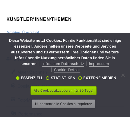
KÜNSTLER*INNEN/THEMEN
Archive-Übersicht
Diese Website nutzt Cookies. Für die Funktionalität sind einige
2026
2024
2022
2019
2017
2015
essenziell. Andere helfen unsere Webseite und Services
auszuwerten und zu verbessern. Ihre Optionen und weitere
Infos über die Nutzung persönlicher Daten finden Sie in
Diesjährige Teilnehmer*innen
unseren
Infos zum Datenschutz
Impressum
Cookie-Details
Malen/Zeichnen
ESSENZIELL
STATISTIKEN
EXTERNE MEDIEN
Objekt/Installation
Alle Cookies akzeptieren (für 30 Tage)
Foto/Medien
Nur essenzielle Cookies akzeptieren
Performance
Aktion/Lesung